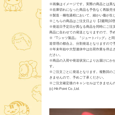
※画像はイメージです。実際の商品とは異
※在庫切れになった商品も予告なく再販売
※製造・梱包過程において、細かい傷が生
※こちらの商品はご注文日より【2週間(10
※発送日予定日が異なる商品を同時にご注
商品に合わせての発送となりますので、予
※『Tシャツ製品』『ジュートバッグ』と
造管理の都合上、分割発送となりますので
※年末年始や大型連休中は出荷作業を停止
ださい。
※商品の入荷や発送状況によりお届けにか
す。
※ご注文ごとに発送となります。複数回の
きませんので、予めご了承ください。
※ご注文確定後のキャンセルはできません
(c) Hit-Point Co.,Ltd.