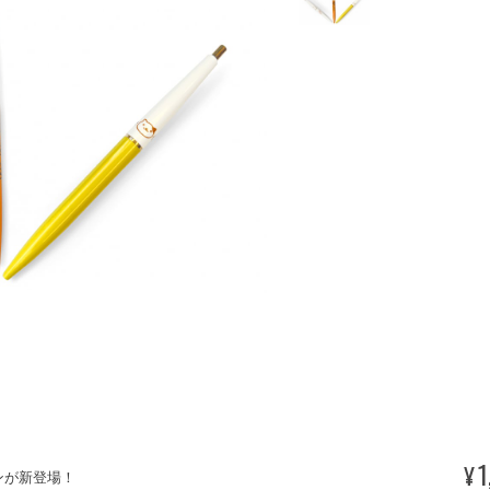
1
¥
ンが新登場！