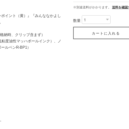
※別途送料がかかります。
送料を確認
ンポイント（黄）』『みんななかよし
数量
。
カートに入れる
ィル格納時、クリップ含まず）
超低粘度油性マッハボールインク）、ノ
ルペンR-BP1）
-