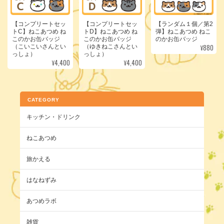
【コンプリートセッ
【コンプリートセッ
【ランダム１個／第2
トC】ねこあつめ ね
トD】ねこあつめ ね
弾】ねこあつめ ねこ
このかお缶バッジ
このかお缶バッジ
のかお缶バッジ
¥880
（こいこいさんとい
（ゆきねこさんとい
っしょ）
っしょ）
¥4,400
¥4,400
CATEGORY
キッチン・ドリンク
ねこあつめ
旅かえる
はなねずみ
あつめラボ
雑貨