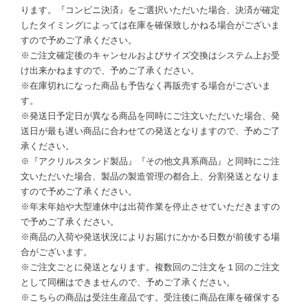
ります。『コンビニ決済』をご選択いただいた場合、決済が確定
したタイミングによっては在庫を確保致しかねる場合がございま
すので予めご了承ください。
※ご注文確定後のキャンセルおよびサイズ交換はシステム上お受
け出来かねますので、予めご了承ください。
※在庫切れになった商品も予告なく再販売する場合がございま
す。
※発送日予定日が異なる商品を同時にご注文いただいた場合、発
送日が最も遅い商品に合わせての発送となりますので、予めご了
承ください。
※『アクリルスタンド製品』『その他文具系商品』と同時にご注
文いただいた場合、製品の製造管理の都合上、分割発送となりま
すので予めご了承ください。
※年末年始や大型連休中は出荷作業を停止させていただきますの
で予めご了承ください。
※商品の入荷や発送状況によりお届けにかかる日数が前後する場
合がございます。
※ご注文ごとに発送となります。複数回のご注文を１回のご注文
として同梱はできませんので、予めご了承ください。
※こちらの商品は受注生産品です。受注後に商品在庫を確保する