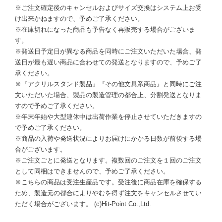
※ご注文確定後のキャンセルおよびサイズ交換はシステム上お受
け出来かねますので、予めご了承ください。
※在庫切れになった商品も予告なく再販売する場合がございま
す。
※発送日予定日が異なる商品を同時にご注文いただいた場合、発
送日が最も遅い商品に合わせての発送となりますので、予めご了
承ください。
※『アクリルスタンド製品』『その他文具系商品』と同時にご注
文いただいた場合、製品の製造管理の都合上、分割発送となりま
すので予めご了承ください。
※年末年始や大型連休中は出荷作業を停止させていただきますの
で予めご了承ください。
※商品の入荷や発送状況によりお届けにかかる日数が前後する場
合がございます。
※ご注文ごとに発送となります。複数回のご注文を１回のご注文
として同梱はできませんので、予めご了承ください。
※こちらの商品は受注生産品です。受注後に商品在庫を確保する
ため、製造元の都合によりやむを得ず注文をキャンセルさせてい
ただく場合がございます。 (c)Hit-Point Co.,Ltd.