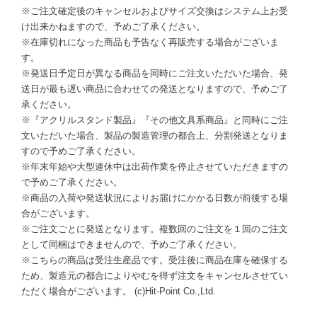
※ご注文確定後のキャンセルおよびサイズ交換はシステム上お受
け出来かねますので、予めご了承ください。
※在庫切れになった商品も予告なく再販売する場合がございま
す。
※発送日予定日が異なる商品を同時にご注文いただいた場合、発
送日が最も遅い商品に合わせての発送となりますので、予めご了
承ください。
※『アクリルスタンド製品』『その他文具系商品』と同時にご注
文いただいた場合、製品の製造管理の都合上、分割発送となりま
すので予めご了承ください。
※年末年始や大型連休中は出荷作業を停止させていただきますの
で予めご了承ください。
※商品の入荷や発送状況によりお届けにかかる日数が前後する場
合がございます。
※ご注文ごとに発送となります。複数回のご注文を１回のご注文
として同梱はできませんので、予めご了承ください。
※こちらの商品は受注生産品です。受注後に商品在庫を確保する
ため、製造元の都合によりやむを得ず注文をキャンセルさせてい
ただく場合がございます。 (c)Hit-Point Co.,Ltd.