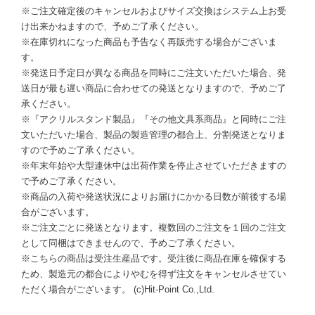
※ご注文確定後のキャンセルおよびサイズ交換はシステム上お受
け出来かねますので、予めご了承ください。
※在庫切れになった商品も予告なく再販売する場合がございま
す。
※発送日予定日が異なる商品を同時にご注文いただいた場合、発
送日が最も遅い商品に合わせての発送となりますので、予めご了
承ください。
※『アクリルスタンド製品』『その他文具系商品』と同時にご注
文いただいた場合、製品の製造管理の都合上、分割発送となりま
すので予めご了承ください。
※年末年始や大型連休中は出荷作業を停止させていただきますの
で予めご了承ください。
※商品の入荷や発送状況によりお届けにかかる日数が前後する場
合がございます。
※ご注文ごとに発送となります。複数回のご注文を１回のご注文
として同梱はできませんので、予めご了承ください。
※こちらの商品は受注生産品です。受注後に商品在庫を確保する
ため、製造元の都合によりやむを得ず注文をキャンセルさせてい
ただく場合がございます。 (c)Hit-Point Co.,Ltd.