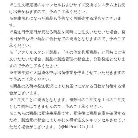
※ご注文確定後のキャンセルおよびサイズ交換はシステム上お受
け出来かねますので、予めご了承ください。
※在庫切れになった商品も予告なく再販売する場合がございま
す。
※発送日予定日が異なる商品を同時にご注文いただいた場合、発
送日が最も遅い商品に合わせての発送となりますので、予めご了
承ください。
※『アクリルスタンド製品』『その他文具系商品』と同時にご注
文いただいた場合、製品の製造管理の都合上、分割発送となりま
すので予めご了承ください。
※年末年始や大型連休中は出荷作業を停止させていただきますの
で予めご了承ください。
※商品の入荷や発送状況によりお届けにかかる日数が前後する場
合がございます。
※ご注文ごとに発送となります。複数回のご注文を１回のご注文
として同梱はできませんので、予めご了承ください。
※こちらの商品は受注生産品です。受注後に商品在庫を確保する
ため、製造元の都合によりやむを得ず注文をキャンセルさせてい
ただく場合がございます。 (c)Hit-Point Co.,Ltd.