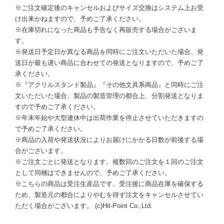
※ご注文確定後のキャンセルおよびサイズ交換はシステム上お受
け出来かねますので、予めご了承ください。
※在庫切れになった商品も予告なく再販売する場合がございま
す。
※発送日予定日が異なる商品を同時にご注文いただいた場合、発
送日が最も遅い商品に合わせての発送となりますので、予めご了
承ください。
※『アクリルスタンド製品』『その他文具系商品』と同時にご注
文いただいた場合、製品の製造管理の都合上、分割発送となりま
すので予めご了承ください。
※年末年始や大型連休中は出荷作業を停止させていただきますの
で予めご了承ください。
※商品の入荷や発送状況によりお届けにかかる日数が前後する場
合がございます。
※ご注文ごとに発送となります。複数回のご注文を１回のご注文
として同梱はできませんので、予めご了承ください。
※こちらの商品は受注生産品です。受注後に商品在庫を確保する
ため、製造元の都合によりやむを得ず注文をキャンセルさせてい
ただく場合がございます。 (c)Hit-Point Co.,Ltd.