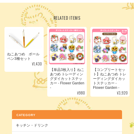
RELATED ITEMS
ねこあつめ ボール
ペン3種セット
¥1,430
【単品3枚入り】ねこ
【コンプリートセッ
あつめ トレーディン
ト】ねこあつめ トレ
グダイカットステッ
ーディングダイカッ
カー - Flower Garden
トステッカー -
-
Flower Garden -
¥980
¥3,920
CATEGORY
キッチン・ドリンク