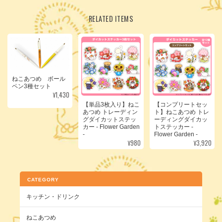
RELATED ITEMS
ねこあつめ ボール
ペン3種セット
¥1,430
【単品3枚入り】ねこ
【コンプリートセッ
あつめ トレーディン
ト】ねこあつめ トレ
グダイカットステッ
ーディングダイカッ
カー - Flower Garden
トステッカー -
-
Flower Garden -
¥980
¥3,920
CATEGORY
キッチン・ドリンク
ねこあつめ