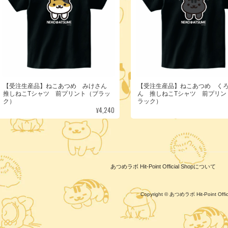
【受注生産品】ねこあつめ みけさん
【受注生産品】ねこあつめ く
推しねこTシャツ 前プリント（ブラッ
ん 推しねこTシャツ 前プリン
ク）
ラック）
¥4,240
あつめラボ Hit-Point Official Shopについて
Copyright © あつめラボ Hit-Point Of