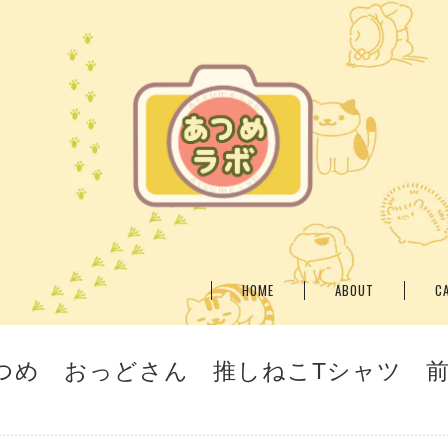
HOME
ABOUT
C
つめ おっどさん 推しねこTシャツ 