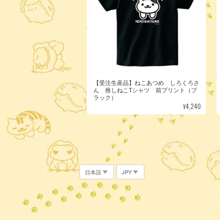
【受注生産品】ねこあつめ しろくろさ
ん 推しねこTシャツ 前プリント（ブ
ラック）
¥4,240