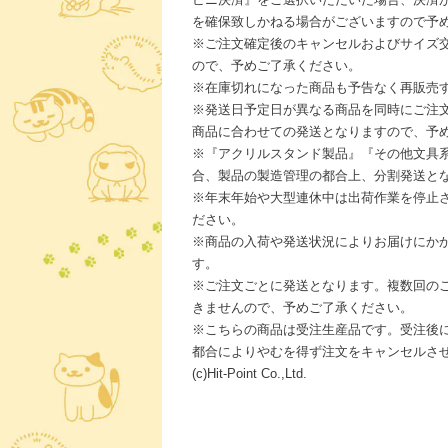
を確保致しかねる場合がございますので予
※ご注文確定後のキャンセルおよびサイズ
ので、予めご了承ください。
※在庫切れになった商品も予告なく再販売
※発送日予定日が異なる商品を同時にご注
商品に合わせての発送となりますので、予
※『アクリルスタンド製品』『その他文具
合、製品の製造管理の都合上、分割発送と
※年末年始や大型連休中は出荷作業を停止
ださい。
※商品の入荷や発送状況によりお届けにか
す。
※ご注文ごとに発送となります。複数回の
きませんので、予めご了承ください。
※こちらの商品は受注生産品です。受注後
都合によりやむを得ず注文をキャンセルさ
(c)Hit-Point Co.,Ltd.