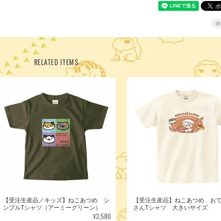
通
RELATED ITEMS
【受注生産品／キッズ】ねこあつめ シ
【受注生産品】ねこあつめ お
ンプルTシャツ（アーミーグリーン）
さんTシャツ 大きいサイズ
¥3,580