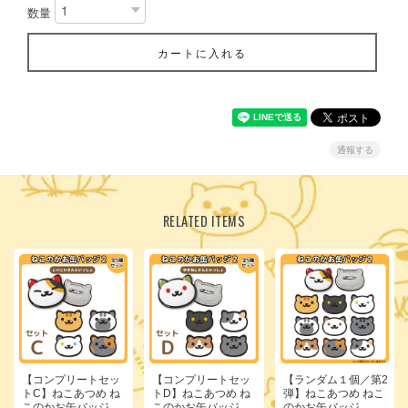
数量
カートに入れる
通報する
RELATED ITEMS
【コンプリートセッ
【コンプリートセッ
【ランダム１個／第2
トC】ねこあつめ ね
トD】ねこあつめ ね
弾】ねこあつめ ねこ
このかお缶バッジ
このかお缶バッジ
のかお缶バッジ