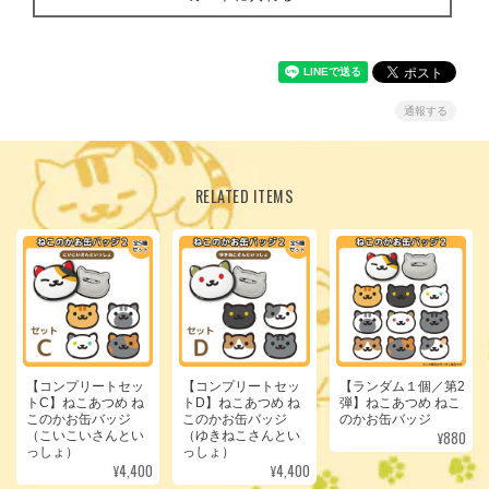
通報する
RELATED ITEMS
【コンプリートセッ
【コンプリートセッ
【ランダム１個／第2
トC】ねこあつめ ね
トD】ねこあつめ ね
弾】ねこあつめ ねこ
このかお缶バッジ
このかお缶バッジ
のかお缶バッジ
¥880
（こいこいさんとい
（ゆきねこさんとい
っしょ）
っしょ）
¥4,400
¥4,400