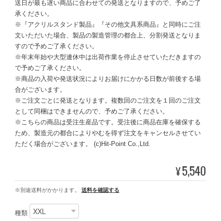
送日が最も遅い商品に合わせての発送となりますので、予めご了
承ください。
※『アクリルスタンド製品』『その他文具系商品』と同時にご注
文いただいた場合、製品の製造管理の都合上、分割発送となりま
すので予めご了承ください。
※年末年始や大型連休中は出荷作業を停止させていただきますの
で予めご了承ください。
※商品の入荷や発送状況によりお届けにかかる日数が前後する場
合がございます。
※ご注文ごとに発送となります。複数回のご注文を１回のご注文
として同梱はできませんので、予めご了承ください。
※こちらの商品は受注生産品です。受注後に商品在庫を確保する
ため、製造元の都合によりやむを得ず注文をキャンセルさせてい
ただく場合がございます。 (c)Hit-Point Co.,Ltd.
5,540
¥
※別途送料がかかります。
送料を確認する
種類