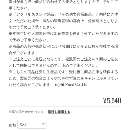
送日が最も遅い商品に合わせての発送となりますので、予めご了
承ください。
※『アクリルスタンド製品』『その他文具系商品』と同時にご注
文いただいた場合、製品の製造管理の都合上、分割発送となりま
すので予めご了承ください。
※年末年始や大型連休中は出荷作業を停止させていただきますの
で予めご了承ください。
※商品の入荷や発送状況によりお届けにかかる日数が前後する場
合がございます。
※ご注文ごとに発送となります。複数回のご注文を１回のご注文
として同梱はできませんので、予めご了承ください。
※こちらの商品は受注生産品です。受注後に商品在庫を確保する
ため、製造元の都合によりやむを得ず注文をキャンセルさせてい
ただく場合がございます。 (c)Hit-Point Co.,Ltd.
5,540
¥
※別途送料がかかります。
送料を確認する
種類