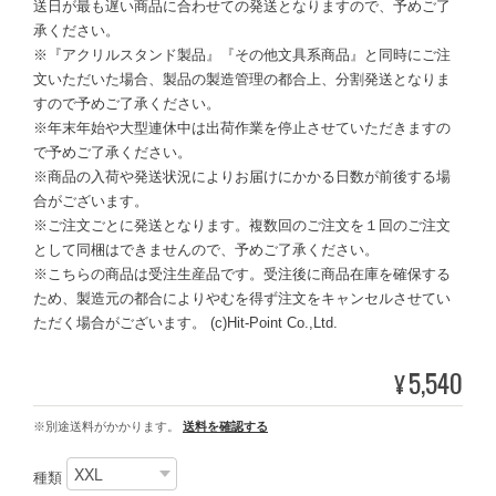
送日が最も遅い商品に合わせての発送となりますので、予めご了
承ください。
※『アクリルスタンド製品』『その他文具系商品』と同時にご注
文いただいた場合、製品の製造管理の都合上、分割発送となりま
すので予めご了承ください。
※年末年始や大型連休中は出荷作業を停止させていただきますの
で予めご了承ください。
※商品の入荷や発送状況によりお届けにかかる日数が前後する場
合がございます。
※ご注文ごとに発送となります。複数回のご注文を１回のご注文
として同梱はできませんので、予めご了承ください。
※こちらの商品は受注生産品です。受注後に商品在庫を確保する
ため、製造元の都合によりやむを得ず注文をキャンセルさせてい
ただく場合がございます。 (c)Hit-Point Co.,Ltd.
5,540
¥
※別途送料がかかります。
送料を確認する
種類