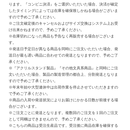
ります。『コンビニ決済』をご選択いただいた場合、決済が確定
したタイミングによっては在庫を確保致しかねる場合がございま
すので予めご了承ください。
※ご注文確定後のキャンセルおよびサイズ交換はシステム上お受
け出来かねますので、予めご了承ください。
※在庫切れになった商品も予告なく再販売する場合がございま
す。
※発送日予定日が異なる商品を同時にご注文いただいた場合、発
送日が最も遅い商品に合わせての発送となりますので、予めご了
承ください。
※『アクリルスタンド製品』『その他文具系商品』と同時にご注
文いただいた場合、製品の製造管理の都合上、分割発送となりま
すので予めご了承ください。
※年末年始や大型連休中は出荷作業を停止させていただきますの
で予めご了承ください。
※商品の入荷や発送状況によりお届けにかかる日数が前後する場
合がございます。
※ご注文ごとに発送となります。複数回のご注文を１回のご注文
として同梱はできませんので、予めご了承ください。
※こちらの商品は受注生産品です。受注後に商品在庫を確保する