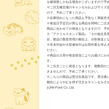
を確保致しかねる場合がございますので予
※ご注文確定後のキャンセルおよびサイズ
ので、予めご了承ください。
※在庫切れになった商品も予告なく再販売
※発送日予定日が異なる商品を同時にご注
商品に合わせての発送となりますので、予
※『アクリルスタンド製品』『その他文具
合、製品の製造管理の都合上、分割発送と
※年末年始や大型連休中は出荷作業を停止
ださい。
※商品の入荷や発送状況によりお届けにか
す。
※ご注文ごとに発送となります。複数回の
きませんので、予めご了承ください。
※こちらの商品は受注生産品です。受注後
都合によりやむを得ず注文をキャンセルさ
(c)Hit-Point Co.,Ltd.