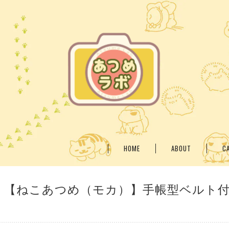
HOME
ABOUT
C
o Max】【ねこあつめ（モカ）】手帳型ベルト