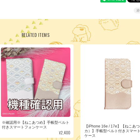
通
RELATED ITEMS
※確認用※【ねこあつめ】手帳型ベルト
【iPhone 16e / 17e】【ねこ
付きスマートフォンケース
カ）】手帳型ベルト付きスマー
¥2,400
ケース