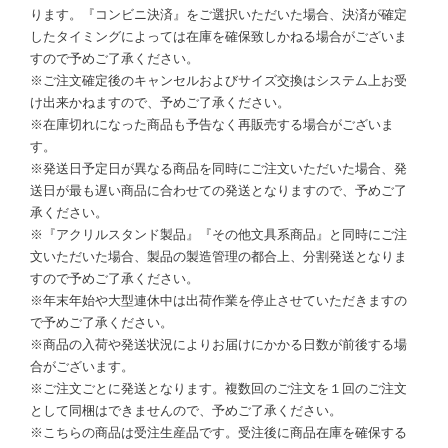
ります。『コンビニ決済』をご選択いただいた場合、決済が確定
したタイミングによっては在庫を確保致しかねる場合がございま
すので予めご了承ください。
※ご注文確定後のキャンセルおよびサイズ交換はシステム上お受
け出来かねますので、予めご了承ください。
※在庫切れになった商品も予告なく再販売する場合がございま
す。
※発送日予定日が異なる商品を同時にご注文いただいた場合、発
送日が最も遅い商品に合わせての発送となりますので、予めご了
承ください。
※『アクリルスタンド製品』『その他文具系商品』と同時にご注
文いただいた場合、製品の製造管理の都合上、分割発送となりま
すので予めご了承ください。
※年末年始や大型連休中は出荷作業を停止させていただきますの
で予めご了承ください。
※商品の入荷や発送状況によりお届けにかかる日数が前後する場
合がございます。
※ご注文ごとに発送となります。複数回のご注文を１回のご注文
として同梱はできませんので、予めご了承ください。
※こちらの商品は受注生産品です。受注後に商品在庫を確保する