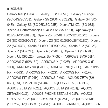
■ 推奨機種
Galaxy feel (SC-04J)、Galaxy S6 (SC-05G)、Galaxy S6 edge
(SC-04G/SCV31)、Galaxy S5 (SC04F/SCL23)、Galaxy S4 (SC-
04E)、Galaxy S3 (SC-06D/SC-03E)、XperiaTM XZs (SO-03J)、
Xperia X Performance(SO-04H/SOV33/502SO)、XperiaXZ(SO-
01J/SOV34/601SO)、Xperia Z5 (SO-01H/SOV32/501SO)、Xperia
Z4 (SO-03G/SOV31)、Xperia Z3 (SO-01G/SOL26/401SO)、Xperia
Z2 (SO-03F)、Xperia Z1 (SO-01F/SOL23)、Xperia ZL2 (SOL25)、
Xperia Z (SO-02E)、Xperia A (SO-04E)、Xperia GX (SO-04D)、
Xperia UL (SOL22)、arrows Be (F-05J)、ARROWS SV(F-03H)、
ARROWS Z (ISW13F)、ARROWS X (F-02E)、ARROWS X (F-
10D)、ARROWS NX (F-06E)、ARROWS NX (F-05F)、 ARROWS
NX (F-04G)、ARROWS NX (F-02G)、ARROWS NX (F-01F)、
ARROWS FIT (F-01H)、ARROWS RM02、AQUOS ZETA (SH-
06E)、AQUOS ZETA (SH-04F)、AQUOS ZETA (SH-03G)、
AQUOS ZETA (SH-02E)、AQUOS ZETA (SH-01H)、AQUOS
ZETA(SH-01G)、 AQUOS PHONE ZETA (SH-01F)、AQUOS
CRYSTAL X / AQUOS CRYSTAL Y (402SH)、AQUOS SERIE
(SHL25)、AQUOS Xx (304SH)、AQUOS SH-RM02、AQUOS SH-