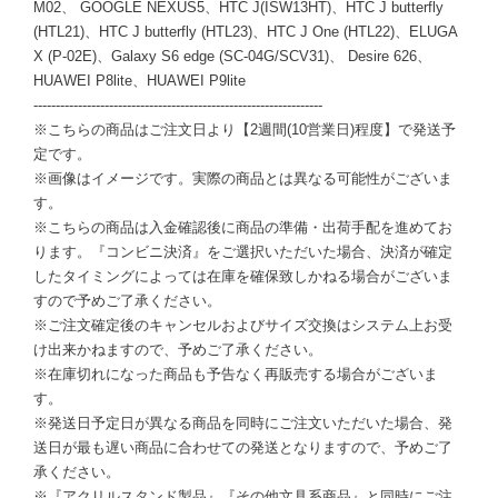
M02、 GOOGLE NEXUS5、HTC J(ISW13HT)、HTC J butterfly
(HTL21)、HTC J butterfly (HTL23)、HTC J One (HTL22)、ELUGA
X (P-02E)、Galaxy S6 edge (SC-04G/SCV31)、 Desire 626、
HUAWEI P8lite、HUAWEI P9lite
-----------------------------------------------------------------
※こちらの商品はご注文日より【2週間(10営業日)程度】で発送予
定です。
※画像はイメージです。実際の商品とは異なる可能性がございま
す。
※こちらの商品は入金確認後に商品の準備・出荷手配を進めてお
ります。『コンビニ決済』をご選択いただいた場合、決済が確定
したタイミングによっては在庫を確保致しかねる場合がございま
すので予めご了承ください。
※ご注文確定後のキャンセルおよびサイズ交換はシステム上お受
け出来かねますので、予めご了承ください。
※在庫切れになった商品も予告なく再販売する場合がございま
す。
※発送日予定日が異なる商品を同時にご注文いただいた場合、発
送日が最も遅い商品に合わせての発送となりますので、予めご了
承ください。
※『アクリルスタンド製品』『その他文具系商品』と同時にご注