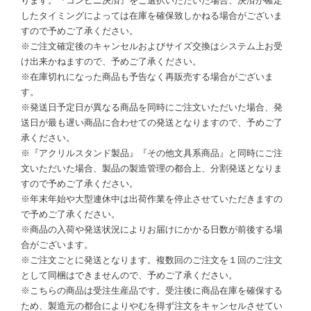
ります。『コンビニ決済』をご選択いただいた場合、決済が確定
したタイミングによっては在庫を確保致しかねる場合がございま
すので予めご了承ください。
※ご注文確定後のキャンセルおよびサイズ交換はシステム上お受
け出来かねますので、予めご了承ください。
※在庫切れになった商品も予告なく再販売する場合がございま
す。
※発送日予定日が異なる商品を同時にご注文いただいた場合、発
送日が最も遅い商品に合わせての発送となりますので、予めご了
承ください。
※『アクリルスタンド製品』『その他文具系商品』と同時にご注
文いただいた場合、製品の製造管理の都合上、分割発送となりま
すので予めご了承ください。
※年末年始や大型連休中は出荷作業を停止させていただきますの
で予めご了承ください。
※商品の入荷や発送状況によりお届けにかかる日数が前後する場
合がございます。
※ご注文ごとに発送となります。複数回のご注文を１回のご注文
として同梱はできませんので、予めご了承ください。
※こちらの商品は受注生産品です。受注後に商品在庫を確保する
ため、製造元の都合によりやむを得ず注文をキャンセルさせてい