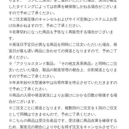
ります。『コンビニ決済』をご選択いただいた場合、決済が確定
したタイミングによっては在庫を確保致しかねる場合がございま
すので予めご了承ください。
※ご注文確定後のキャンセルおよびサイズ交換はシステム上お受
け出来かねますので、予めご了承ください。
※在庫切れになった商品も予告なく再販売する場合がございま
す。
※発送日予定日が異なる商品を同時にご注文いただいた場合、発
送日が最も遅い商品に合わせての発送となりますので、予めご了
承ください。
※『アクリルスタンド製品』『その他文具系商品』と同時にご注
文いただいた場合、製品の製造管理の都合上、分割発送となりま
すので予めご了承ください。
※年末年始や大型連休中は出荷作業を停止させていただきますの
で予めご了承ください。
※商品の入荷や発送状況によりお届けにかかる日数が前後する場
合がございます。
※ご注文ごとに発送となります。複数回のご注文を１回のご注文
として同梱はできませんので、予めご了承ください。
※こちらの商品は受注生産品です。受注後に商品在庫を確保する
ため、製造元の都合によりやむを得ず注文をキャンセルさせてい