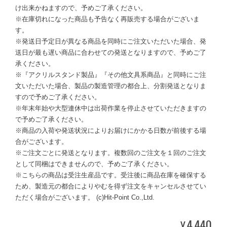
け出来かねますので、予めご了承ください。
※在庫切れになった商品も予告なく再販売する場合がございま
す。
※発送日予定日が異なる商品を同時にご注文いただいた場合、発
送日が最も遅い商品に合わせての発送となりますので、予めご了
承ください。
※『アクリルスタンド製品』『その他文具系商品』と同時にご注
文いただいた場合、製品の製造管理の都合上、分割発送となりま
すので予めご了承ください。
※年末年始や大型連休中は出荷作業を停止させていただきますの
で予めご了承ください。
※商品の入荷や発送状況によりお届けにかかる日数が前後する場
合がございます。
※ご注文ごとに発送となります。複数回のご注文を１回のご注文
として同梱はできませんので、予めご了承ください。
※こちらの商品は受注生産品です。受注後に商品在庫を確保する
ため、製造元の都合によりやむを得ず注文をキャンセルさせてい
ただく場合がございます。 (c)Hit-Point Co.,Ltd.
4,440
¥