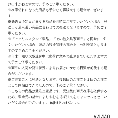
け出来かねますので、予めご了承ください。
※在庫切れになった商品も予告なく再販売する場合がございま
す。
※発送日予定日が異なる商品を同時にご注文いただいた場合、発
送日が最も遅い商品に合わせての発送となりますので、予めご了
承ください。
※『アクリルスタンド製品』『その他文具系商品』と同時にご注
文いただいた場合、製品の製造管理の都合上、分割発送となりま
すので予めご了承ください。
※年末年始や大型連休中は出荷作業を停止させていただきますの
で予めご了承ください。
※商品の入荷や発送状況によりお届けにかかる日数が前後する場
合がございます。
※ご注文ごとに発送となります。複数回のご注文を１回のご注文
として同梱はできませんので、予めご了承ください。
※こちらの商品は受注生産品です。受注後に商品在庫を確保する
ため、製造元の都合によりやむを得ず注文をキャンセルさせてい
ただく場合がございます。 (c)Hit-Point Co.,Ltd.
4,440
¥