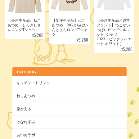
【受注生産品】ねこ
【受注生産品】ねこ
【受注生産品／通常
あつめ しろきじさ
あつめ BIGとらぽい
プリント】ねこがい
んロングTシャツ
んとさんロングTシャ
っぱいビッグシルエ
¥5,280
ツ
ットTシャツ
¥5,280
2023（ビッグシルエ
ット ホワイト）
¥5,280
CATEGORY
キッチン・ドリンク
ねこあつめ
旅かえる
はなねずみ
あつめラボ