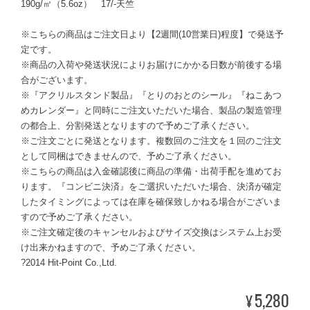
190g/㎡（5.6oz） 17/-天竺
※こちらの商品はご注文日より【2週間(10営業日)程度】で発送予
定です。
※商品の入荷や発送状況によりお届けにかかる日数が前後する場
合がございます。
※『アクリルスタンド製品』『とりのおとのシール』『ねこあつ
めカレンダー』と同時にご注文いただいた場合、製品の製造管理
の都合上、分割発送となりますので予めご了承ください。
※ご注文ごとに発送となります。複数回のご注文を１回のご注文
として同梱はできませんので、予めご了承ください。
※こちらの商品は入金確認後に商品の準備・出荷手配を進めてお
ります。『コンビニ決済』をご選択いただいた場合、決済が確定
したタイミングによっては在庫を確保致しかねる場合がございま
すので予めご了承ください。
※ご注文確定後のキャンセルおよびサイズ交換はシステム上お受
け出来かねますので、予めご了承ください。
?2014 Hit-Point Co.,Ltd.
5,280
¥