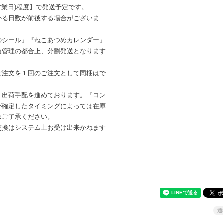
営業日)程度】で発送予定です。
かる日数が前後する場合がございま
のシール』『ねこあつめカレンダー』
造管理の都合上、分割発送となります
ご注文を１回のご注文として同梱はで
・出荷手配を進めております。『コン
が確定したタイミングによっては在庫
めご了承ください。
交換はシステム上お受け出来かねます
通