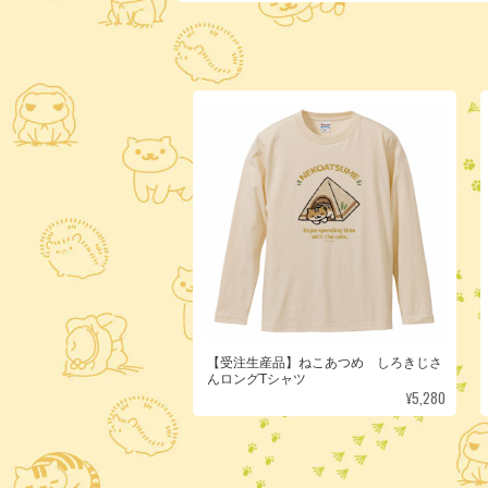
【受注生産品】ねこあつめ しろきじさ
んロングTシャツ
¥5,280