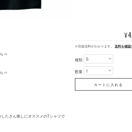
4
¥
※別途送料がかかります。
送料を確認
ら⇒
種類
数量
ら⇒
カートに入れる
つしたさん推しにオススメのTシャツで