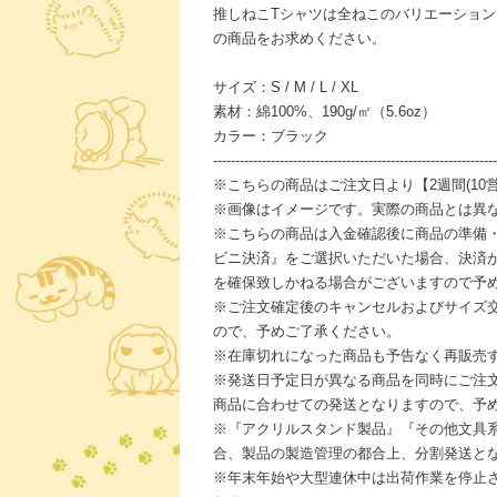
推しねこTシャツは全ねこのバリエーショ
の商品をお求めください。
サイズ：S / M / L / XL
素材：綿100%、190g/㎡（5.6oz）
カラー：ブラック
----------------------------------------------------------------
※こちらの商品はご注文日より【2週間(10
※画像はイメージです。実際の商品とは異
※こちらの商品は入金確認後に商品の準備
ビニ決済』をご選択いただいた場合、決済
を確保致しかねる場合がございますので予
※ご注文確定後のキャンセルおよびサイズ
ので、予めご了承ください。
※在庫切れになった商品も予告なく再販売
※発送日予定日が異なる商品を同時にご注
商品に合わせての発送となりますので、予
※『アクリルスタンド製品』『その他文具
合、製品の製造管理の都合上、分割発送と
※年末年始や大型連休中は出荷作業を停止