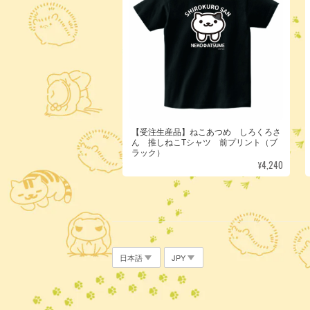
【受注生産品】ねこあつめ しろくろさ
ん 推しねこTシャツ 前プリント（ブ
ラック）
¥4,240