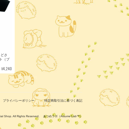
っどさ
ト（ブ
¥4,240
プライバシーポリシー
特定商取引法に基づく表記
ficial Shop. All Rights Reserved. あつめラボ（Atsume Lab™）