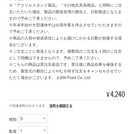
※『アクリルスタンド製品』『その他文具系商品』と同時にご注
文いただいた場合、製品の製造管理の都合上、分割発送となりま
すので予めご了承ください。
※年末年始や大型連休中は出荷作業を停止させていただきますの
で予めご了承ください。
※商品の入荷や発送状況によりお届けにかかる日数が前後する場
合がございます。
※ご注文ごとに発送となります。複数回のご注文を１回のご注文
として同梱はできませんので、予めご了承ください。
※こちらの商品は受注生産品です。受注後に商品在庫を確保する
ため、製造元の都合によりやむを得ず注文をキャンセルさせてい
ただく場合がございます。 (c)Hit-Point Co.,Ltd.
4,240
¥
※別途送料がかかります。
送料を確認する
種類
数量