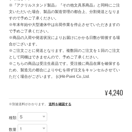
※『アクリルスタンド製品』『その他文具系商品』と同時にご注
文いただいた場合、製品の製造管理の都合上、分割発送となりま
すので予めご了承ください。
※年末年始や大型連休中は出荷作業を停止させていただきますの
で予めご了承ください。
※商品の入荷や発送状況によりお届けにかかる日数が前後する場
合がございます。
※ご注文ごとに発送となります。複数回のご注文を１回のご注文
として同梱はできませんので、予めご了承ください。
※こちらの商品は受注生産品です。受注後に商品在庫を確保する
ため、製造元の都合によりやむを得ず注文をキャンセルさせてい
ただく場合がございます。 (c)Hit-Point Co.,Ltd.
4,240
¥
※別途送料がかかります。
送料を確認する
種類
数量