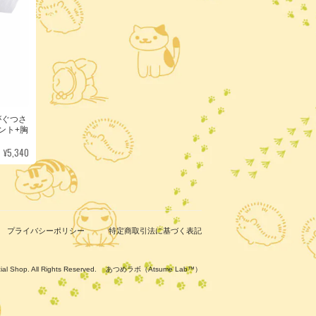
がぐつさ
ント+胸
¥5,340
プライバシーポリシー
特定商取引法に基づく表記
ficial Shop. All Rights Reserved. あつめラボ（Atsume Lab™）