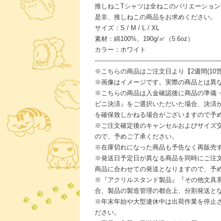
推しねこTシャツは全ねこのバリエーショ
是非、推しねこの商品をお求めください。
サイズ：S / M / L / XL
素材：綿100%、190g/㎡（5.6oz）
カラー：ホワイト
----------------------------------------------------------------
※こちらの商品はご注文日より【2週間(10
※画像はイメージです。実際の商品とは異
※こちらの商品は入金確認後に商品の準備
ビニ決済』をご選択いただいた場合、決済
を確保致しかねる場合がございますので予
※ご注文確定後のキャンセルおよびサイズ
ので、予めご了承ください。
※在庫切れになった商品も予告なく再販売
※発送日予定日が異なる商品を同時にご注
商品に合わせての発送となりますので、予
※『アクリルスタンド製品』『その他文具
合、製品の製造管理の都合上、分割発送と
※年末年始や大型連休中は出荷作業を停止
ださい。