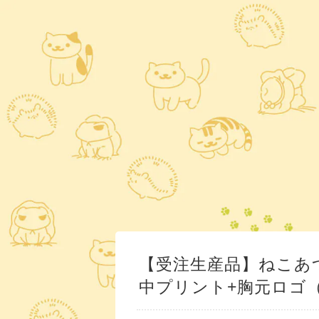
【受注生産品】ねこあ
中プリント+胸元ロゴ