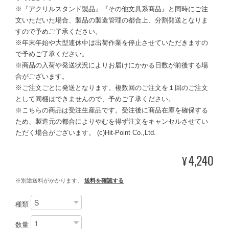
※『アクリルスタンド製品』『その他文具系商品』と同時にご注
文いただいた場合、製品の製造管理の都合上、分割発送となりま
すので予めご了承ください。
※年末年始や大型連休中は出荷作業を停止させていただきますの
で予めご了承ください。
※商品の入荷や発送状況によりお届けにかかる日数が前後する場
合がございます。
※ご注文ごとに発送となります。複数回のご注文を１回のご注文
として同梱はできませんので、予めご了承ください。
※こちらの商品は受注生産品です。受注後に商品在庫を確保する
ため、製造元の都合によりやむを得ず注文をキャンセルさせてい
ただく場合がございます。 (c)Hit-Point Co.,Ltd.
4,240
¥
※別途送料がかかります。
送料を確認する
種類
数量