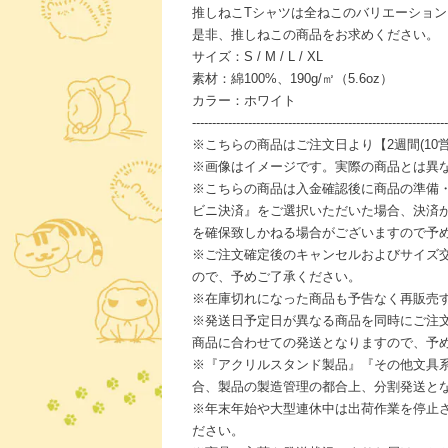
推しねこTシャツは全ねこのバリエーショ
是非、推しねこの商品をお求めください。
サイズ：S / M / L / XL
素材：綿100%、190g/㎡（5.6oz）
カラー：ホワイト
----------------------------------------------------------------
※こちらの商品はご注文日より【2週間(10
※画像はイメージです。実際の商品とは異
※こちらの商品は入金確認後に商品の準備
ビニ決済』をご選択いただいた場合、決済
を確保致しかねる場合がございますので予
※ご注文確定後のキャンセルおよびサイズ
ので、予めご了承ください。
※在庫切れになった商品も予告なく再販売
※発送日予定日が異なる商品を同時にご注
商品に合わせての発送となりますので、予
※『アクリルスタンド製品』『その他文具
合、製品の製造管理の都合上、分割発送と
※年末年始や大型連休中は出荷作業を停止
ださい。