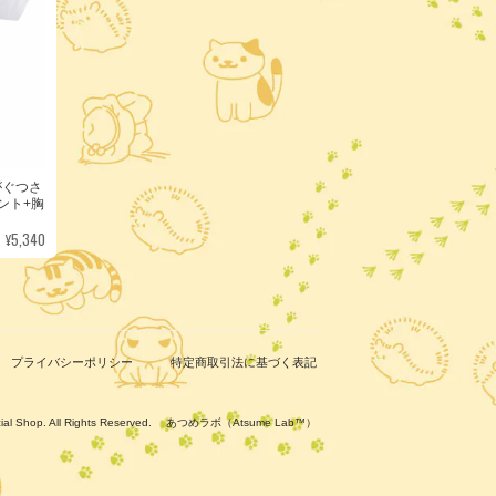
がぐつさ
ント+胸
¥5,340
プライバシーポリシー
特定商取引法に基づく表記
ficial Shop. All Rights Reserved. あつめラボ（Atsume Lab™）