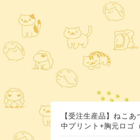
【受注生産品】ねこあ
中プリント+胸元ロゴ