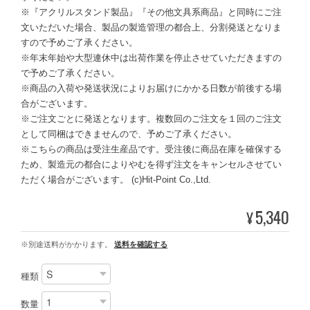
※『アクリルスタンド製品』『その他文具系商品』と同時にご注
文いただいた場合、製品の製造管理の都合上、分割発送となりま
すので予めご了承ください。
※年末年始や大型連休中は出荷作業を停止させていただきますの
で予めご了承ください。
※商品の入荷や発送状況によりお届けにかかる日数が前後する場
合がございます。
※ご注文ごとに発送となります。複数回のご注文を１回のご注文
として同梱はできませんので、予めご了承ください。
※こちらの商品は受注生産品です。受注後に商品在庫を確保する
ため、製造元の都合によりやむを得ず注文をキャンセルさせてい
ただく場合がございます。 (c)Hit-Point Co.,Ltd.
5,340
¥
※別途送料がかかります。
送料を確認する
種類
数量