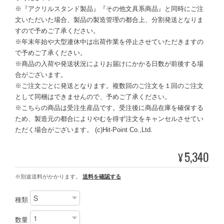
※『アクリルスタンド製品』『その他文具系商品』と同時にご注
文いただいた場合、製品の製造管理の都合上、分割発送となりま
すので予めご了承ください。
※年末年始や大型連休中は出荷作業を停止させていただきますの
で予めご了承ください。
※商品の入荷や発送状況によりお届けにかかる日数が前後する場
合がございます。
※ご注文ごとに発送となります。複数回のご注文を１回のご注文
として同梱はできませんので、予めご了承ください。
※こちらの商品は受注生産品です。受注後に商品在庫を確保する
ため、製造元の都合によりやむを得ず注文をキャンセルさせてい
ただく場合がございます。 (c)Hit-Point Co.,Ltd.
5,340
¥
※別途送料がかかります。
送料を確認する
種類
数量