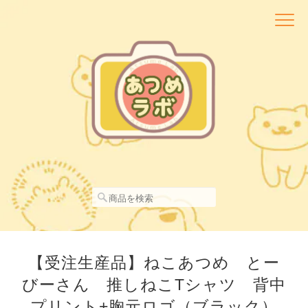
【受注生産品】ねこあつめ とー
びーさん 推しねこTシャツ 背中
プリント+胸元ロゴ（ブラック）