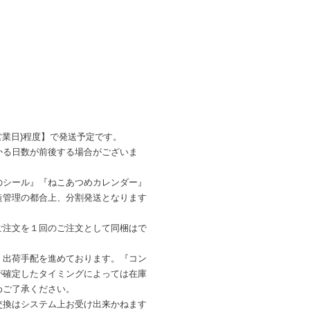
営業日)程度】で発送予定です。
かる日数が前後する場合がございま
のシール』『ねこあつめカレンダー』
造管理の都合上、分割発送となります
ご注文を１回のご注文として同梱はで
・出荷手配を進めております。『コン
が確定したタイミングによっては在庫
めご了承ください。
交換はシステム上お受け出来かねます