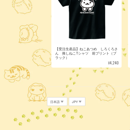
【受注生産品】ねこあつめ しろくろさ
ん 推しねこTシャツ 前プリント（ブ
ラック）
¥4,240