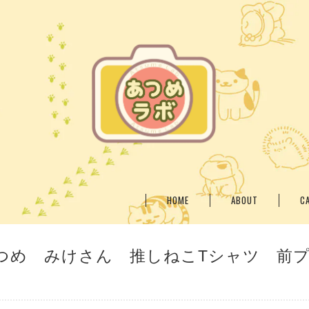
HOME
ABOUT
C
つめ みけさん 推しねこTシャツ 前