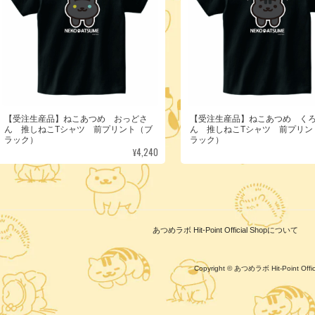
【受注生産品】ねこあつめ おっどさ
【受注生産品】ねこあつめ く
ん 推しねこTシャツ 前プリント（ブ
ん 推しねこTシャツ 前プリン
ラック）
ラック）
¥4,240
あつめラボ Hit-Point Official Shopについて
Copyright © あつめラボ Hit-Point Of