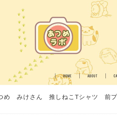
HOME
ABOUT
C
つめ みけさん 推しねこTシャツ 前