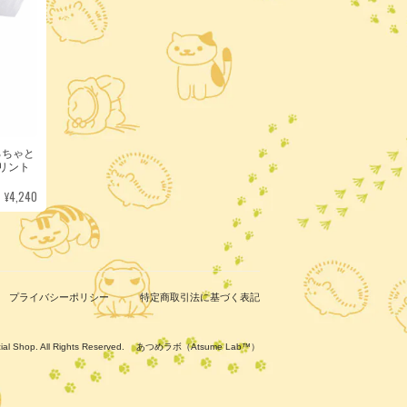
ろちゃと
リント
¥4,240
プライバシーポリシー
特定商取引法に基づく表記
ficial Shop. All Rights Reserved. あつめラボ（Atsume Lab™）