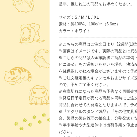
是非、推しねこの商品をお求めください。
サイズ：S / M / L / XL
素材：綿100%、190g/㎡（5.6oz）
カラー：ホワイト
----------------------------------------------------------------
※こちらの商品はご注文日より【2週間(10
※画像はイメージです。実際の商品とは異
※こちらの商品は入金確認後に商品の準備
ビニ決済』をご選択いただいた場合、決済
を確保致しかねる場合がございますので予
※ご注文確定後のキャンセルおよびサイズ
ので、予めご了承ください。
※在庫切れになった商品も予告なく再販売
※発送日予定日が異なる商品を同時にご注
商品に合わせての発送となりますので、予
※『アクリルスタンド製品』『その他文具
合、製品の製造管理の都合上、分割発送と
※年末年始や大型連休中は出荷作業を停止
ださい。