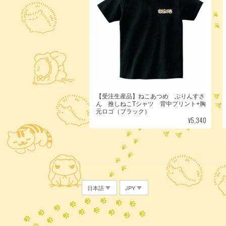
【受注生産品】ねこあつめ ぷりんすさ
ん 推しねこTシャツ 背中プリント+胸
元ロゴ（ブラック）
¥5,340