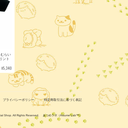
さむらい
リント
¥5,340
プライバシーポリシー
特定商取引法に基づく表記
ficial Shop. All Rights Reserved. あつめラボ（Atsume Lab™）