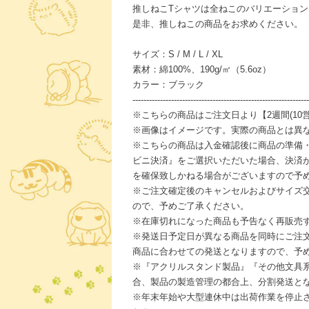
推しねこTシャツは全ねこのバリエーショ
是非、推しねこの商品をお求めください。
サイズ：S / M / L / XL
素材：綿100%、190g/㎡（5.6oz）
カラー：ブラック
----------------------------------------------------------------
※こちらの商品はご注文日より【2週間(10
※画像はイメージです。実際の商品とは異
※こちらの商品は入金確認後に商品の準備
ビニ決済』をご選択いただいた場合、決済
を確保致しかねる場合がございますので予
※ご注文確定後のキャンセルおよびサイズ
ので、予めご了承ください。
※在庫切れになった商品も予告なく再販売
※発送日予定日が異なる商品を同時にご注
商品に合わせての発送となりますので、予
※『アクリルスタンド製品』『その他文具
合、製品の製造管理の都合上、分割発送と
※年末年始や大型連休中は出荷作業を停止