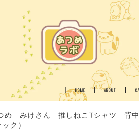
HOME
ABOUT
C
つめ みけさん 推しねこTシャツ 背
ラック）