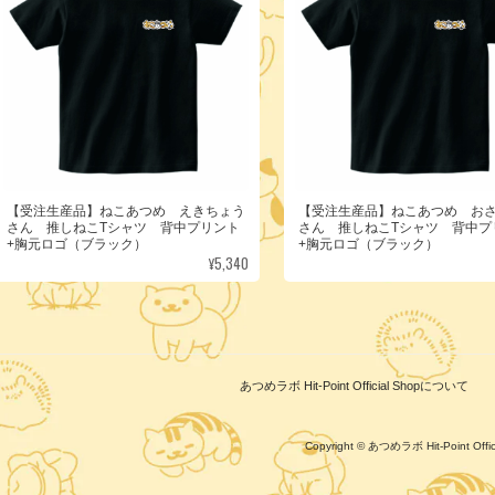
【受注生産品】ねこあつめ えきちょう
【受注生産品】ねこあつめ お
さん 推しねこTシャツ 背中プリント
さん 推しねこTシャツ 背中プ
+胸元ロゴ（ブラック）
+胸元ロゴ（ブラック）
¥5,340
あつめラボ Hit-Point Official Shopについて
Copyright © あつめラボ Hit-Point Of