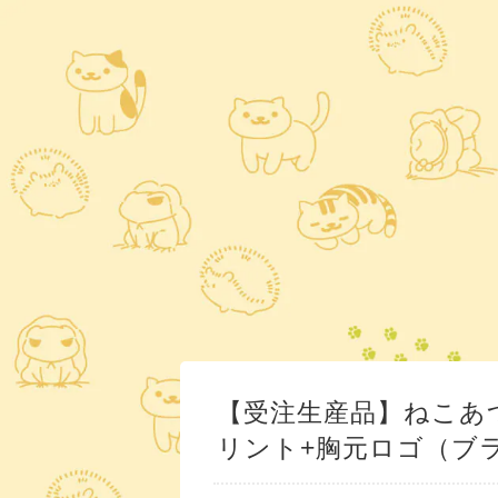
【受注生産品】ねこあ
リント+胸元ロゴ（ブ