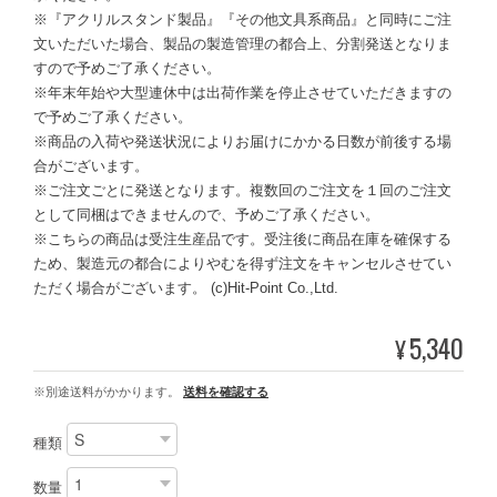
※『アクリルスタンド製品』『その他文具系商品』と同時にご注
文いただいた場合、製品の製造管理の都合上、分割発送となりま
すので予めご了承ください。
※年末年始や大型連休中は出荷作業を停止させていただきますの
で予めご了承ください。
※商品の入荷や発送状況によりお届けにかかる日数が前後する場
合がございます。
※ご注文ごとに発送となります。複数回のご注文を１回のご注文
として同梱はできませんので、予めご了承ください。
※こちらの商品は受注生産品です。受注後に商品在庫を確保する
ため、製造元の都合によりやむを得ず注文をキャンセルさせてい
ただく場合がございます。 (c)Hit-Point Co.,Ltd.
5,340
¥
※別途送料がかかります。
送料を確認する
種類
数量