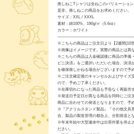
推しねこTシャツは全ねこのバリエーショ
是非、推しねこの商品をお求めください。
サイズ：XXL / XXXL
素材：綿100%、190g/㎡（5.6oz）
カラー：ホワイト
----------------------------------------------------------------
※こちらの商品はご注文日より【2週間(10
※画像はイメージです。実際の商品とは異
※こちらの商品は入金確認後に商品の準備
ビニ決済』をご選択いただいた場合、決済
を確保致しかねる場合がございますので予
※ご注文確定後のキャンセルおよびサイズ
ので、予めご了承ください。
※在庫切れになった商品も予告なく再販売
※発送日予定日が異なる商品を同時にご注
商品に合わせての発送となりますので、予
※『アクリルスタンド製品』『その他文具
合、製品の製造管理の都合上、分割発送と
※年末年始や大型連休中は出荷作業を停止
ださい。