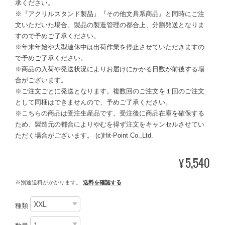
承ください。
※『アクリルスタンド製品』『その他文具系商品』と同時にご注
文いただいた場合、製品の製造管理の都合上、分割発送となりま
すので予めご了承ください。
※年末年始や大型連休中は出荷作業を停止させていただきますの
で予めご了承ください。
※商品の入荷や発送状況によりお届けにかかる日数が前後する場
合がございます。
※ご注文ごとに発送となります。複数回のご注文を１回のご注文
として同梱はできませんので、予めご了承ください。
※こちらの商品は受注生産品です。受注後に商品在庫を確保する
ため、製造元の都合によりやむを得ず注文をキャンセルさせてい
ただく場合がございます。 (c)Hit-Point Co.,Ltd.
5,540
¥
※別途送料がかかります。
送料を確認する
種類