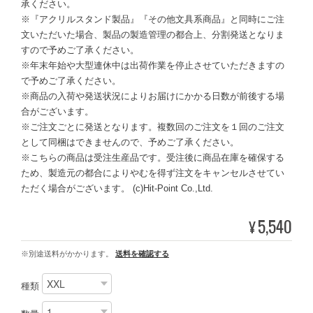
承ください。
※『アクリルスタンド製品』『その他文具系商品』と同時にご注
文いただいた場合、製品の製造管理の都合上、分割発送となりま
すので予めご了承ください。
※年末年始や大型連休中は出荷作業を停止させていただきますの
で予めご了承ください。
※商品の入荷や発送状況によりお届けにかかる日数が前後する場
合がございます。
※ご注文ごとに発送となります。複数回のご注文を１回のご注文
として同梱はできませんので、予めご了承ください。
※こちらの商品は受注生産品です。受注後に商品在庫を確保する
ため、製造元の都合によりやむを得ず注文をキャンセルさせてい
ただく場合がございます。 (c)Hit-Point Co.,Ltd.
5,540
¥
※別途送料がかかります。
送料を確認する
種類