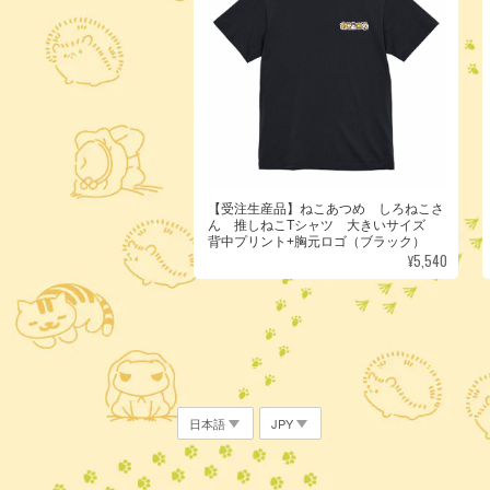
【受注生産品】ねこあつめ しろねこさ
ん 推しねこTシャツ 大きいサイズ
背中プリント+胸元ロゴ（ブラック）
¥5,540