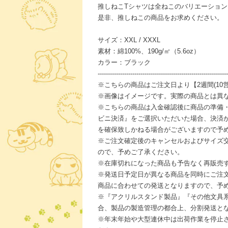
推しねこTシャツは全ねこのバリエーショ
是非、推しねこの商品をお求めください。
サイズ：XXL / XXXL
素材：綿100%、190g/㎡（5.6oz）
カラー：ブラック
----------------------------------------------------------------
※こちらの商品はご注文日より【2週間(10
※画像はイメージです。実際の商品とは異
※こちらの商品は入金確認後に商品の準備
ビニ決済』をご選択いただいた場合、決済
を確保致しかねる場合がございますので予
※ご注文確定後のキャンセルおよびサイズ
ので、予めご了承ください。
※在庫切れになった商品も予告なく再販売
※発送日予定日が異なる商品を同時にご注
商品に合わせての発送となりますので、予
※『アクリルスタンド製品』『その他文具
合、製品の製造管理の都合上、分割発送と
※年末年始や大型連休中は出荷作業を停止