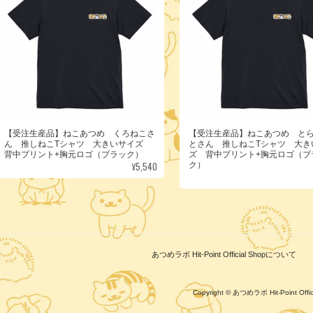
【受注生産品】ねこあつめ くろねこさ
【受注生産品】ねこあつめ と
ん 推しねこTシャツ 大きいサイズ
とさん 推しねこTシャツ 大き
背中プリント+胸元ロゴ（ブラック）
ズ 背中プリント+胸元ロゴ（ブ
¥5,540
ク）
あつめラボ Hit-Point Official Shopについて
Copyright © あつめラボ Hit-Point Of