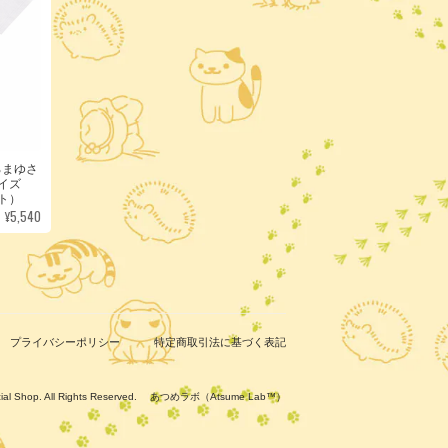
ろまゆさ
サイズ
ト）
¥5,540
プライバシーポリシー
特定商取引法に基づく表記
ficial Shop. All Rights Reserved. あつめラボ（Atsume Lab™）