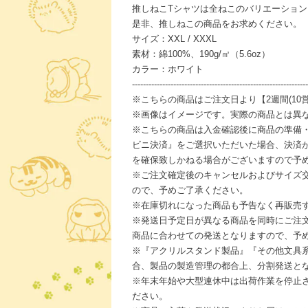
推しねこTシャツは全ねこのバリエーショ
是非、推しねこの商品をお求めください。
サイズ：XXL / XXXL
素材：綿100%、190g/㎡（5.6oz）
カラー：ホワイト
----------------------------------------------------------------
※こちらの商品はご注文日より【2週間(10
※画像はイメージです。実際の商品とは異
※こちらの商品は入金確認後に商品の準備
ビニ決済』をご選択いただいた場合、決済
を確保致しかねる場合がございますので予
※ご注文確定後のキャンセルおよびサイズ
ので、予めご了承ください。
※在庫切れになった商品も予告なく再販売
※発送日予定日が異なる商品を同時にご注
商品に合わせての発送となりますので、予
※『アクリルスタンド製品』『その他文具
合、製品の製造管理の都合上、分割発送と
※年末年始や大型連休中は出荷作業を停止
ださい。