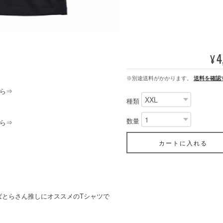
4
¥
※別途送料がかかります。
送料を確認
ら⇒
種類
数量
ら⇒
カートに入れる
ばとらさん推しにオススメのTシャツで