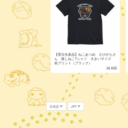
【受注生産品】ねこあつめ さびがらさ
ん 推しねこTシャツ 大きいサイズ
前プリント（ブラック）
¥4,440