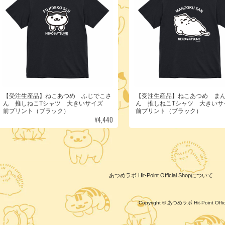
【受注生産品】ねこあつめ ふじでこさ
【受注生産品】ねこあつめ ま
ん 推しねこTシャツ 大きいサイズ
ん 推しねこTシャツ 大きい
前プリント（ブラック）
前プリント（ブラック）
¥4,440
あつめラボ Hit-Point Official Shopについて
Copyright © あつめラボ Hit-Point Of