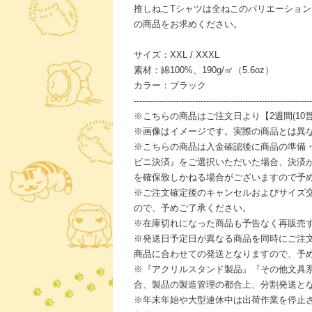
推しねこTシャツは全ねこのバリエーショ
の商品をお求めください。
サイズ：XXL / XXXL
素材：綿100%、190g/㎡（5.6oz）
カラー：ブラック
----------------------------------------------------------------
※こちらの商品はご注文日より【2週間(10
※画像はイメージです。実際の商品とは異
※こちらの商品は入金確認後に商品の準備
ビニ決済』をご選択いただいた場合、決済
を確保致しかねる場合がございますので予
※ご注文確定後のキャンセルおよびサイズ
ので、予めご了承ください。
※在庫切れになった商品も予告なく再販売
※発送日予定日が異なる商品を同時にご注
商品に合わせての発送となりますので、予
※『アクリルスタンド製品』『その他文具
合、製品の製造管理の都合上、分割発送と
※年末年始や大型連休中は出荷作業を停止