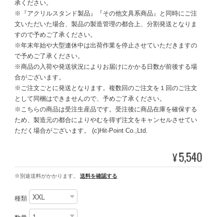
承ください。
※『アクリルスタンド製品』『その他文具系商品』と同時にご注
文いただいた場合、製品の製造管理の都合上、分割発送となりま
すので予めご了承ください。
※年末年始や大型連休中は出荷作業を停止させていただきますの
で予めご了承ください。
※商品の入荷や発送状況によりお届けにかかる日数が前後する場
合がございます。
※ご注文ごとに発送となります。複数回のご注文を１回のご注文
として同梱はできませんので、予めご了承ください。
※こちらの商品は受注生産品です。受注後に商品在庫を確保する
ため、製造元の都合によりやむを得ず注文をキャンセルさせてい
ただく場合がございます。 (c)Hit-Point Co.,Ltd.
5,540
¥
※別途送料がかかります。
送料を確認する
種類