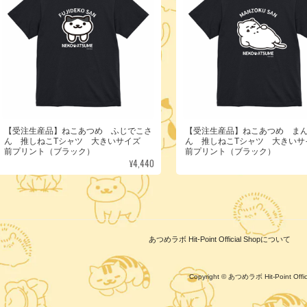
【受注生産品】ねこあつめ ふじでこさ
【受注生産品】ねこあつめ ま
ん 推しねこTシャツ 大きいサイズ
ん 推しねこTシャツ 大きい
前プリント（ブラック）
前プリント（ブラック）
¥4,440
あつめラボ Hit-Point Official Shopについて
Copyright © あつめラボ Hit-Point Of