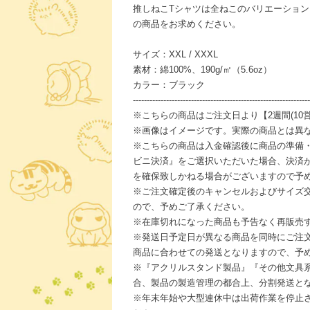
推しねこTシャツは全ねこのバリエーショ
の商品をお求めください。
サイズ：XXL / XXXL
素材：綿100%、190g/㎡（5.6oz）
カラー：ブラック
----------------------------------------------------------------
※こちらの商品はご注文日より【2週間(10
※画像はイメージです。実際の商品とは異
※こちらの商品は入金確認後に商品の準備
ビニ決済』をご選択いただいた場合、決済
を確保致しかねる場合がございますので予
※ご注文確定後のキャンセルおよびサイズ
ので、予めご了承ください。
※在庫切れになった商品も予告なく再販売
※発送日予定日が異なる商品を同時にご注
商品に合わせての発送となりますので、予
※『アクリルスタンド製品』『その他文具
合、製品の製造管理の都合上、分割発送と
※年末年始や大型連休中は出荷作業を停止