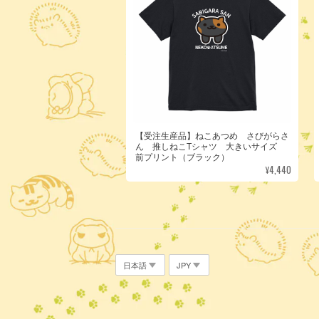
【受注生産品】ねこあつめ さびがらさ
ん 推しねこTシャツ 大きいサイズ
前プリント（ブラック）
¥4,440