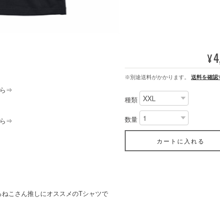
4
¥
※別途送料がかかります。
送料を確認
ら⇒
種類
数量
ら⇒
カートに入れる
ろねこさん推しにオススメのTシャツで