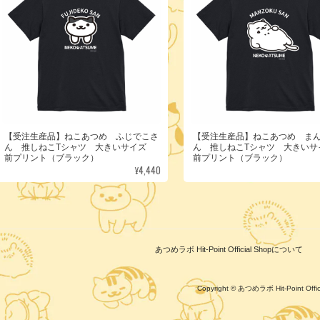
【受注生産品】ねこあつめ ふじでこさ
【受注生産品】ねこあつめ ま
ん 推しねこTシャツ 大きいサイズ
ん 推しねこTシャツ 大きい
前プリント（ブラック）
前プリント（ブラック）
¥4,440
あつめラボ Hit-Point Official Shopについて
Copyright © あつめラボ Hit-Point Of