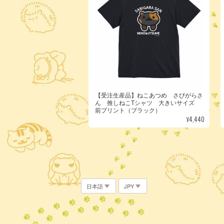
【受注生産品】ねこあつめ さびがらさ
ん 推しねこTシャツ 大きいサイズ
前プリント（ブラック）
¥4,440