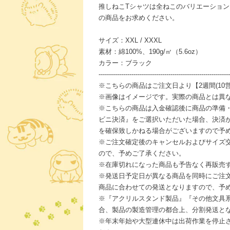
推しねこTシャツは全ねこのバリエーショ
の商品をお求めください。
サイズ：XXL / XXXL
素材：綿100%、190g/㎡（5.6oz）
カラー：ブラック
----------------------------------------------------------------
※こちらの商品はご注文日より【2週間(10
※画像はイメージです。実際の商品とは異
※こちらの商品は入金確認後に商品の準備
ビニ決済』をご選択いただいた場合、決済
を確保致しかねる場合がございますので予
※ご注文確定後のキャンセルおよびサイズ
ので、予めご了承ください。
※在庫切れになった商品も予告なく再販売
※発送日予定日が異なる商品を同時にご注
商品に合わせての発送となりますので、予
※『アクリルスタンド製品』『その他文具
合、製品の製造管理の都合上、分割発送と
※年末年始や大型連休中は出荷作業を停止