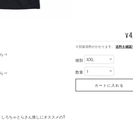
4
¥
※別途送料がかかります。
送料を確認
ら⇒
種類
数量
ら⇒
カートに入れる
、しろちゃとらさん推しにオススメのT