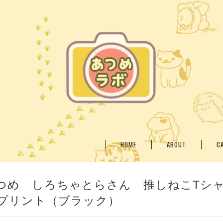
HOME
ABOUT
C
つめ しろちゃとらさん 推しねこTシ
プリント（ブラック）