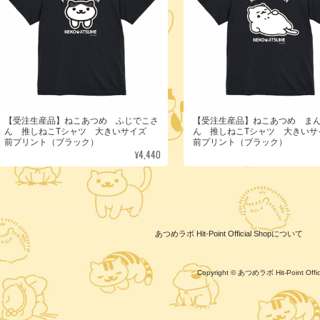
【受注生産品】ねこあつめ ふじでこさ
【受注生産品】ねこあつめ ま
ん 推しねこTシャツ 大きいサイズ
ん 推しねこTシャツ 大きい
前プリント（ブラック）
前プリント（ブラック）
¥4,440
あつめラボ Hit-Point Official Shopについて
Copyright © あつめラボ Hit-Point Of