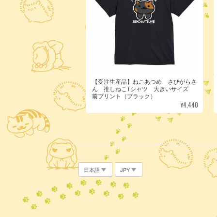
【受注生産品】ねこあつめ さびがらさ
ん 推しねこTシャツ 大きいサイズ
前プリント（ブラック）
¥4,440