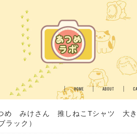
HOME
ABOUT
C
つめ みけさん 推しねこTシャツ 大
ブラック）